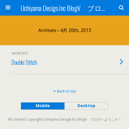
Uchiyama Design.Inc BlogV ブログへようこそ！
Archives › 4月 20th, 2013
04/20/2013
Double Stitch
Back to top
Mobile
Desktop
All content Copyright Uchiyama Design.Inc BlogV ブログへようこそ！